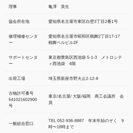
理事
亀澤 英生
協会所在地
愛知県名古屋市東区白壁3丁目2番1号
修理補修センタ
愛知県名古屋市昭和区鶴舞2丁目17-17
ー
鶴舞ベルビル2F
サポートセンタ
東京都豊島区西池袋 5-1-3 メトロシテ
ー
ィ西池袋 4階
出荷工場
埼玉県新座市野火止2-12-8
古物許可番号
東京/名古屋/ 大阪/福岡 商工会議所 会
541021602900
員
号
TEL:052-936-8887 年末年始のぞく 9
一般総合窓口
時〜18時まで